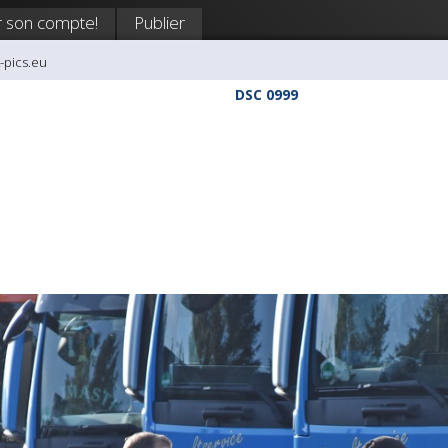
 son compte!
Publier
k-pics.eu
DSC 0999