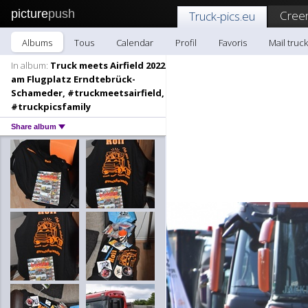
picture
push
Creer
Truck-pics.eu
Albums
Tous
Calendar
Profil
Favoris
Mail truc
In album:
Truck meets Airfield 2022
am Flugplatz Erndtebrück-
Schameder, #truckmeetsairfield,
#truckpicsfamily
Share album