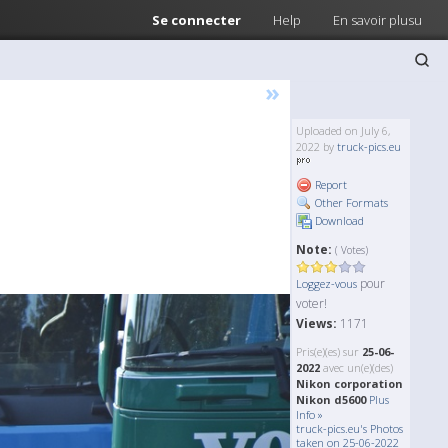
Se connecter
Help
En savoir plusu
»
Uploaded on July 6,
2022 by
truck-pics.eu
Report
Other Formats
Download
Note:
( Votes)
pour
Loggez-vous
voter!
Views:
1171
Pris(e)(es) sur
25-06-
2022
avec un(e)(des)
Nikon corporation
Nikon d5600
Plus
Info »
truck-pics.eu's Photos
taken on 25-06-2022