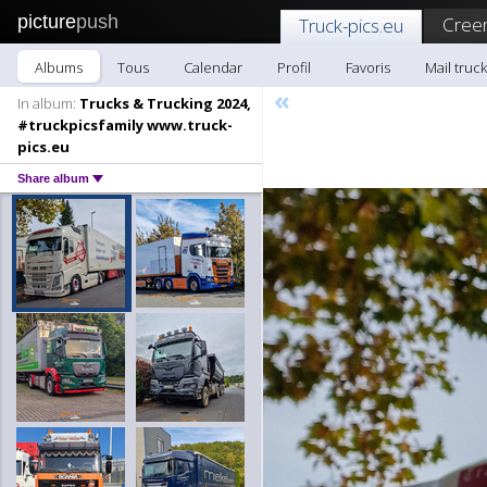
picture
push
Creer
Truck-pics.eu
Albums
Tous
Calendar
Profil
Favoris
Mail truc
«
In album:
Trucks & Trucking 2024,
#truckpicsfamily www.truck-
pics.eu
Share album