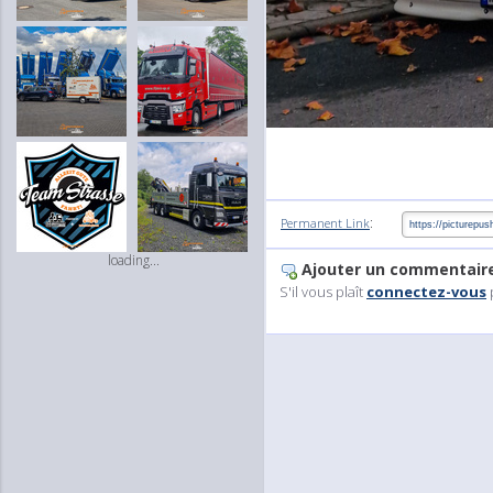
:
Permanent Link
loading...
Ajouter un commentair
S'il vous plaît
connectez-vous