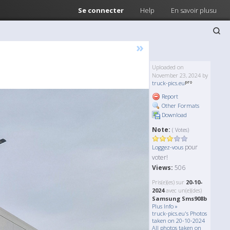
Se connecter
Help
En savoir plusu
»
Uploaded on
November 23, 2024 by
truck-pics.eu
Report
Other Formats
Download
Note:
( Votes)
pour
Loggez-vous
voter!
Views:
506
Pris(e)(es) sur
20-10-
2024
avec un(e)(des)
Samsung Sms908b
Plus Info »
truck-pics.eu's Photos
taken on 20-10-2024
All photos taken on