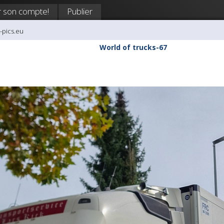
 son compte!
Publier
k-pics.eu
World of trucks-67