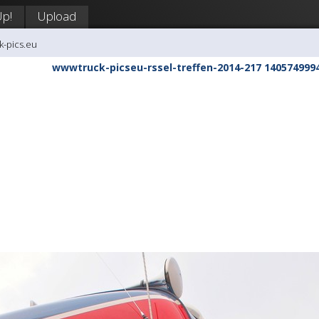
Up!
Upload
k-pics.eu
wwwtruck-picseu-rssel-treffen-2014-217 140574999