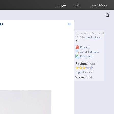
Login
Help
Learn More
»
43
Uploaded on October 4,
2015 by
truck-pics.eu
Report
Other Formats
Download
Rating:
( Votes)
to vote!
Login
Views:
674