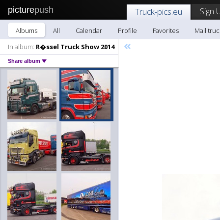
picture
push
Sign 
Truck-pics.eu
Albums
All
Calendar
Profile
Favorites
Mail truc
«
In album:
R�ssel Truck Show 2014
Share album