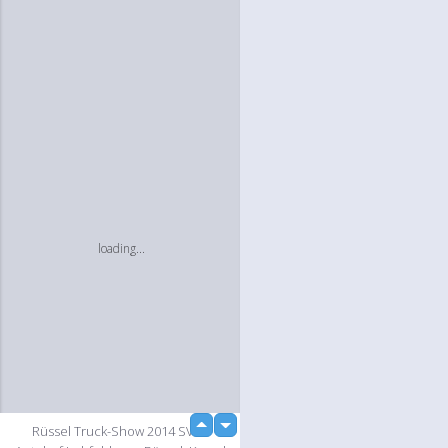
loading...
up
Rüssel Truck-Show 2014 SVG-
down