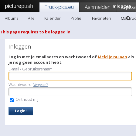
picture
push
Truck-pics.eu
Aanmelden!
Inloggen
Uploa
Albums
Alle
Kalender
Profiel
Favorieten
Mail tru
This page requires to be logged in:
Inloggen
Log in met je emailadres en wachtwoord of
Meld je nu aan
als
je nog geen account hebt.
E-mail / Gebruikersnaam:
Wachtwoord:
Vergeten?
Onthoud mij