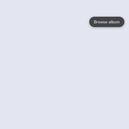
Browse album
Language
English
Nederlands
Français
Jouw
Help
Lees Meer