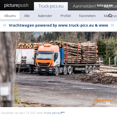
picture
push
Truck-pics.eu
Aanmelden!
Inloggen
Uploa
Albums
Alle
Kalender
Profiel
Favorieten
Mail tru
«
»
Vrachtwagen powered by www.truck-pics.eu & www
Geupload: op April 13, 2021 door
truck-pics.eu