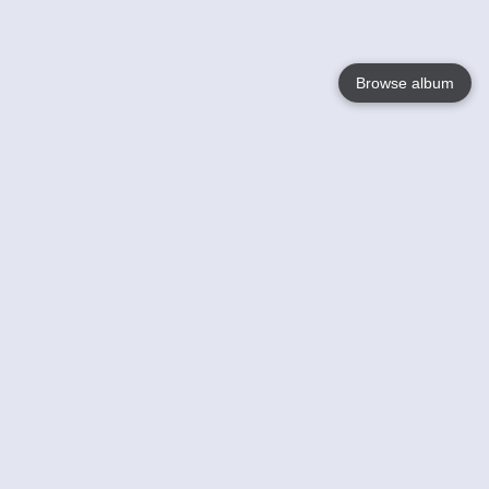
Browse album
Language
English
Nederlands
Français
Jouw
Help
Lees Meer