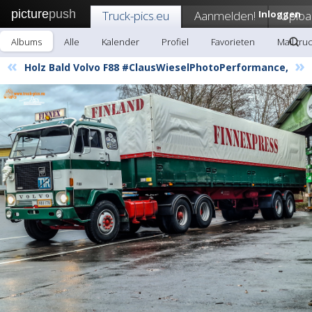
picture
push
Truck-pics.eu
Aanmelden!
Inloggen
Uploa
Albums
Alle
Kalender
Profiel
Favorieten
Mail tru
«
»
Holz Bald Volvo F88 #ClausWieselPhotoPerformance,